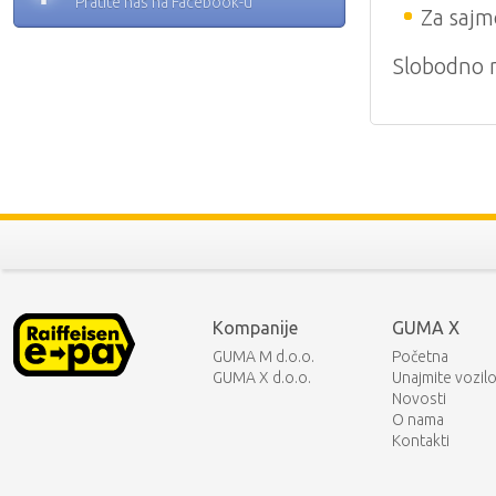
Pratite nas na Facebook-u
Za sajm
Slobodno n
Kompanije
GUMA X
GUMA M d.o.o.
Početna
GUMA X d.o.o.
Unajmite vozil
Novosti
O nama
Kontakti