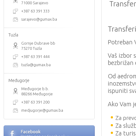
Transfer
71000 Sarajevo
+387 63 391 333
sarajevo@gumax.ba
Transfer
Tuzla
Potreban V
Gornje Dubrave bb
75270 Tuzla
Vaš izbor 
+387 63 391 444
bezbrižan 
tuzla@gumax.ba
Od aedroma 
Međugorje
inozemstvu
Međugorje b.b.
ispuniti s
88266 Međugorje
+387 63 391 200
Ako Vam je
medjugorje@gumax.ba
Za prevo
Za služ
Za turis