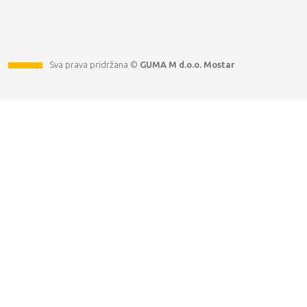
Sva prava pridržana ©
GUMA M d.o.o. Mostar