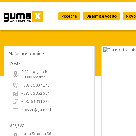
Početna
Unajmite vozilo
Novo
Naše poslovnice
Mostar
Bišće polje b.b.
88000 Mostar
+387 36 337 275
+387 36 352 901
+387 63 391 222
mostar@gumax.ba
Sarajevo
Kurta Schorka 36