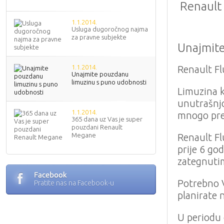
Renault
1.1.2014.
Usluga dugoročnog najma
za pravne subjekte
Unajmite
1.1.2014.
Renault F
Unajmite pouzdanu
limuzinu s puno udobnosti
Limuzina k
unutrašnjo
1.1.2014.
mnogo pre
365 dana uz Vas je super
pouzdani Renault
Megane
Renault Fl
prije 6 go
zategnutim
Potrebno V
Pratite nas na Facebook-u
planirate 
U periodu