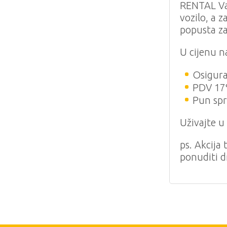
RENTAL Va
vozilo, a 
popusta z
U cijenu n
Osigura
PDV 1
Pun spr
Uživajte u 
ps. Akcija
ponuditi dr