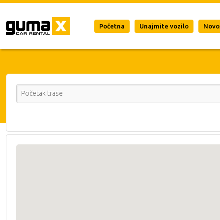
Početna
Unajmite vozilo
Novo